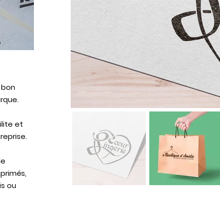
 bon
rque.
ilite et
reprise.
e
primés,
is ou